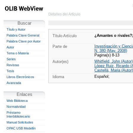
Detalles del Artículo
Buscar
Título y Autor
¿Amantes o rivales?
Palabra Clave General
Título Artículo
Palabra Clave por Autor
Investigación y Cienci
Parte de
Autor
N. 380 (May. 2008)
Tema o Materia
Pagina(s) 8-13
Series
Whitfield, John (Autor)
Autor(es)
Revistas
López Ruiz, Ricardo (
Castellà, Maria (Autor)
Tesis
Español;
Idioma
Libros Electrónicos
Avanzada
Enlaces
Web Biblioteca
Normatividad
Préstamo
Interbibliotecario
Manual Solicitudes
OPAC USB Medellín