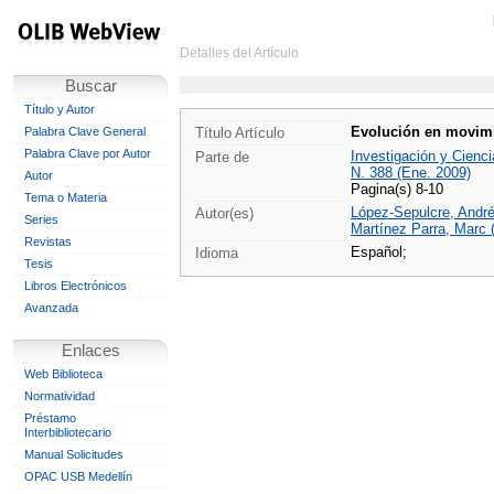
Detalles del Artículo
Buscar
Título y Autor
Evolución en movimi
Palabra Clave General
Título Artículo
Palabra Clave por Autor
Investigación y Cienci
Parte de
N. 388 (Ene. 2009)
Autor
Pagina(s) 8-10
Tema o Materia
López-Sepulcre, André
Autor(es)
Series
Martínez Parra, Marc 
Revistas
Español;
Idioma
Tesis
Libros Electrónicos
Avanzada
Enlaces
Web Biblioteca
Normatividad
Préstamo
Interbibliotecario
Manual Solicitudes
OPAC USB Medellín