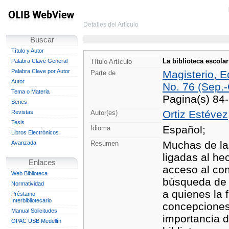
Detalles del Artículo
Buscar
Título y Autor
La biblioteca escolar
Palabra Clave General
Título Artículo
Palabra Clave por Autor
Magisterio, E
Parte de
Autor
No. 76 (Sep.-
Tema o Materia
Pagina(s) 84
Series
Ortiz Estévez
Revistas
Autor(es)
Tesis
Español;
Idioma
Libros Electrónicos
Muchas de la
Avanzada
Resumen
ligadas al he
Enlaces
acceso al con
Web Biblioteca
búsqueda de 
Normatividad
a quienes la 
Préstamo
Interbibliotecario
concepciones 
Manual Solicitudes
importancia d
OPAC USB Medellín