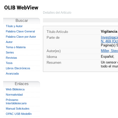
Detalles del Artículo
Buscar
Título y Autor
Vigilancia
Palabra Clave General
Título Artículo
Palabra Clave por Autor
Investigaci
Parte de
N. 469 (Oc
Autor
Pagina(s) 
Tema o Materia
Miller, Ste
Autor(es)
Series
Español;
Idioma
Revistas
Un sensor 
Resumen
Tesis
todo el mu
Libros Electrónicos
Avanzada
Enlaces
Web Biblioteca
Normatividad
Préstamo
Interbibliotecario
Manual Solicitudes
OPAC USB Medellín