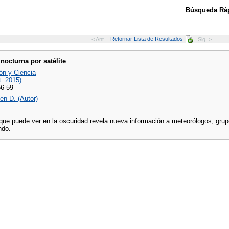
Búsqueda Ráp
Retornar Lista de Resultados
< Ant.
Sig. >
 nocturna por satélite
ón y Ciencia
t. 2015)
56-59
ven D. (Autor)
que puede ver en la oscuridad revela nueva información a meteorólogos, grup
ndo.