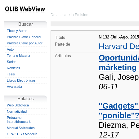
Detalles de la Emisión
Buscar
Título y Autor
N.132 (Jul.-Ago. 2015
Palabra Clave General
Título
Palabra Clave por Autor
Harvard De
Parte de
Autor
Oportunida
Artículos
Tema o Materia
Series
márketing 
Revistas
Tesis
Galí, Jose
Libros Electrónicos
06-11
Avanzada
Enlaces
"Gadgets" 
Web Biblioteca
Normatividad
"ponible"
Préstamo
Interbibliotecario
Diezma, P
Manual Solicitudes
12-17
OPAC USB Medellín