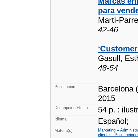
Marcas enm
para vend
Martí-Parr
42-46
‘Customer’
Gasull, Est
48-54
Barcelona (
Publicación
2015
54 p. : ilus
Descripción Física
Español;
Idioma
Marketing -- Administr
Materia(s)
cliente -- Publicacion