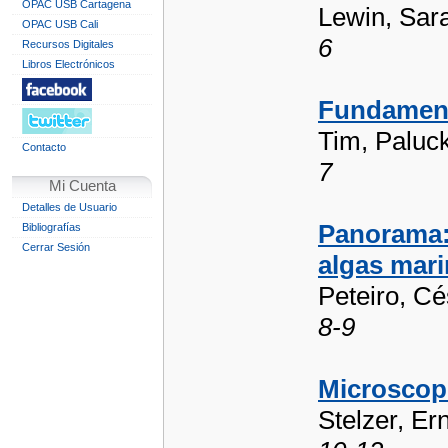
OPAC USB Cartagena
Lewin, Sarah
OPAC USB Cali
6
Recursos Digitales
Libros Electrónicos
Fundament
Tim, Paluc
Contacto
7
Mi Cuenta
Detalles de Usuario
Panorama: 
Bibliografías
Cerrar Sesión
algas mar
Peteiro, C
8-9
Microscopí
Stelzer, Er