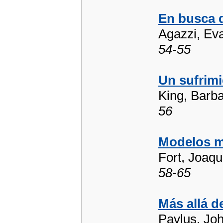
En busca d
Agazzi, Ev
54-55
Un sufrimi
King, Barba
56
Modelos ma
Fort, Joaq
58-65
Más allá d
Pavlus, Jo