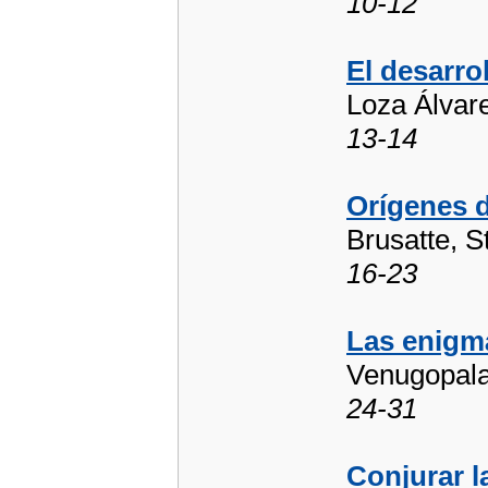
10-12
El desarro
Loza Álvare
13-14
Orígenes d
Brusatte, 
16-23
Las enigmá
Venugopalan
24-31
Conjurar l