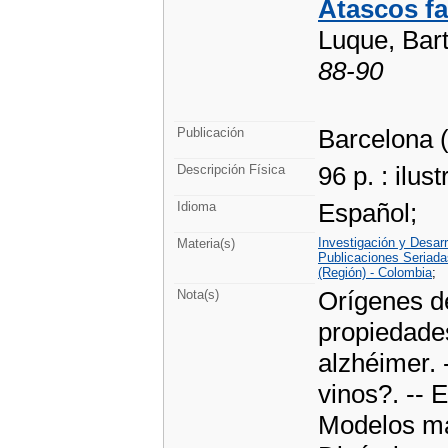
Atascos fa
Luque, Bart
88-90
Barcelona (
Publicación
96 p. : ilus
Descripción Física
Español;
Idioma
Investigación y Desarr
Materia(s)
Publicaciones Seriada
(Región) - Colombia
;
Orígenes de
Nota(s)
propiedades
alzhéimer. 
vinos?. -- E
Modelos mat