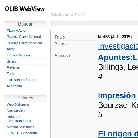
Detalles de la Emisión
Buscar
Título y Autor
N. 466 (Jul., 2015)
Palabra Clave General
Título
Palabra Clave por Autor
Investigaci
Parte de
Autor
Apuntes:L
Artículos
Tema o Materia
Series
Billings, Le
Revistas
Tesis
4
Libros Electrónicos
Avanzada
Impresión 
Enlaces
Bourzac, K
Web Biblioteca
Normatividad
5
Préstamo
Interbibliotecario
Manual Solicitudes
El origen 
OPAC USB Medellín