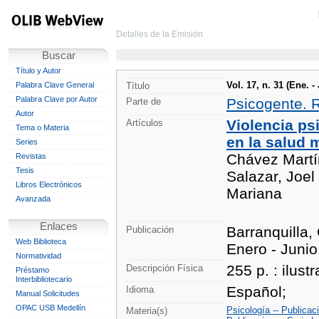
Detalles de la Emisión
Buscar
Título y Autor
Vol. 17, n. 31 (Ene. -
Palabra Clave General
Título
Palabra Clave por Autor
Psicogente. R
Parte de
Autor
Violencia ps
Artículos
Tema o Materia
en la salud 
Series
Chávez Martí
Revistas
Tesis
Salazar, Joel
Libros Electrónicos
Mariana
Avanzada
Enlaces
Barranquilla,
Publicación
Web Biblioteca
Enero - Juni
Normatividad
255 p. : ilust
Descripción Física
Préstamo
Interbibliotecario
Español;
Idioma
Manual Solicitudes
OPAC USB Medellín
Psicología -- Publicac
Materia(s)