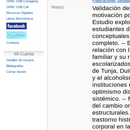
Publicaciones Seriada
OPAC USB Cartagena
Validación de
Nota(s)
OPAC USB Cali
Recursos Digitales
motivación po
Libros Electrónicos
Estudio explo
estudiantes d
conceptuales 
completo. -- 
Contacto
relación con l
Mi Cuenta
familiar y su
Detalles de Usuario
escolarizados
Bibliografías
de Tunja, Du
Cerrar Sesión
y el alcoholi
instituciones
optimismo dis
sistémico. --
del cambio or
estructurales.
trastorno hist
corporal en 