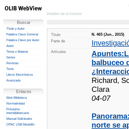
Detalles de la Emisión
Buscar
Título y Autor
N. 465 (Jun., 2015)
Palabra Clave General
Título
Palabra Clave por Autor
Investigaci
Parte de
Autor
Apuntes:L
Artículos
Tema o Materia
Series
balbuceo d
Revistas
Tesis
¿Interacci
Libros Electrónicos
Richard, S
Avanzada
Clara
Enlaces
04-07
Web Biblioteca
Normatividad
Préstamo
Interbibliotecario
Panorama: 
Manual Solicitudes
norte se a
OPAC USB Medellín