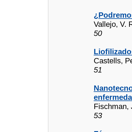
¿Podremos
Vallejo, V
50
Liofilizad
Castells, P
51
Nanotecnol
enfermed
Fischman, 
53