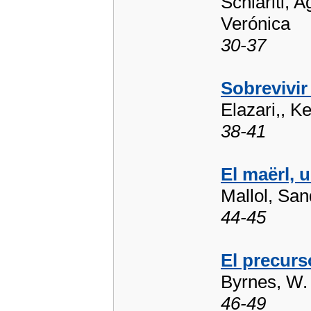
Schiariti, 
Verónica
30-37
Sobrevivir
Elazari,, K
38-41
El maërl, 
Mallol, San
44-45
El precurs
Byrnes, W.
46-49