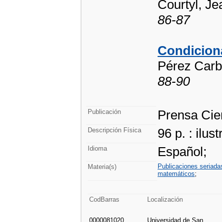
Courtyl, Je
86-87
Condiciona
Pérez Carba
88-90
Prensa Cien
Publicación
96 p. : ilus
Descripción Física
Español;
Idioma
Publicaciones seriada
Materia(s)
matemáticos
;
CodBarras
Localización
0000081020
Universidad de San