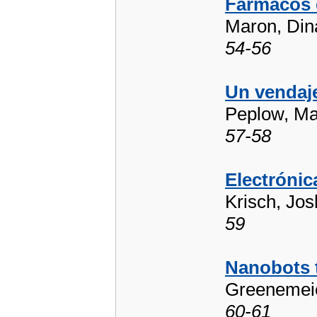
Fármacos d
Maron, Din
54-56
Un vendaje
Peplow, Ma
57-58
Electrónic
Krisch, Jo
59
Nanobots 
Greenemeie
60-61