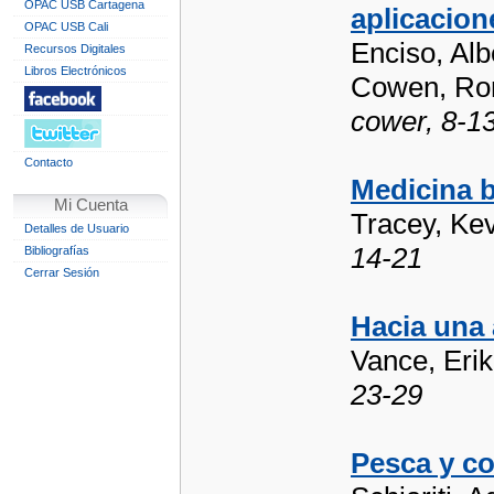
OPAC USB Cartagena
aplicacion
OPAC USB Cali
Enciso, Albe
Recursos Digitales
Libros Electrónicos
Cowen, Ro
cower
, 8-1
Contacto
Medicina b
Mi Cuenta
Tracey, Kev
Detalles de Usuario
14-21
Bibliografías
Cerrar Sesión
Hacia una 
Vance, Erik
23-29
Pesca y c