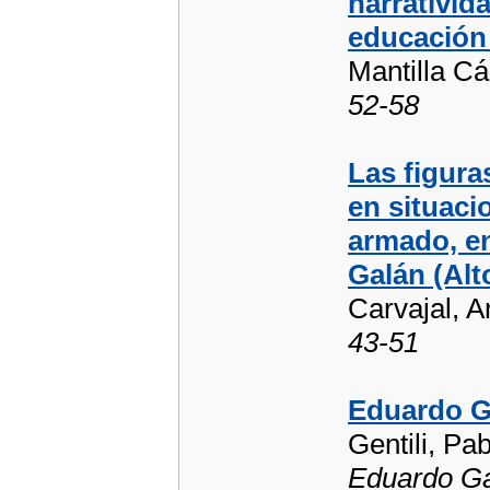
narrativid
educación
Mantilla Cá
52-58
Las figura
en situaci
armado, en
Galán (Alt
Carvajal, A
43-51
Eduardo G
Gentili, Pa
Eduardo Ga