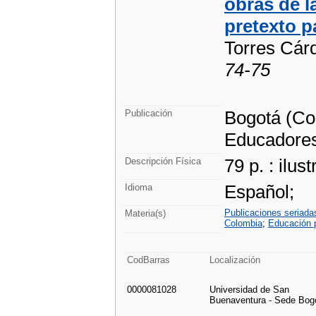
obras de l
pretexto p
Torres Cár
74-75
Bogotá (Co
Publicación
Educadore
79 p. : ilus
Descripción Física
Español;
Idioma
Publicaciones seriad
Materia(s)
Colombia
;
Educación 
CodBarras
Localización
0000081028
Universidad de San
Buenaventura - Sede Bog