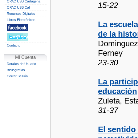
OPAC USB Cartagena
15-22
OPAC USB Cali
Recursos Digitales
Libros Electrónicos
La escuel
de la hist
Dominguez 
Contacto
Ferney
Mi Cuenta
23-30
Detalles de Usuario
Bibliografías
Cerrar Sesión
La partici
educación
Zuleta, Est
31-37
El sentido 