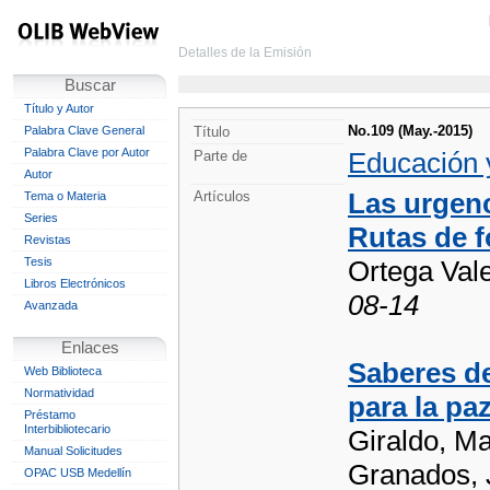
Detalles de la Emisión
Buscar
Título y Autor
No.109 (May.-2015)
Palabra Clave General
Título
Palabra Clave por Autor
Educación 
Parte de
Autor
Las urgenc
Artículos
Tema o Materia
Series
Rutas de 
Revistas
Tesis
Ortega Val
Libros Electrónicos
08-14
Avanzada
Enlaces
Saberes d
Web Biblioteca
Normatividad
para la pa
Préstamo
Interbibliotecario
Giraldo, M
Manual Solicitudes
Granados, 
OPAC USB Medellín