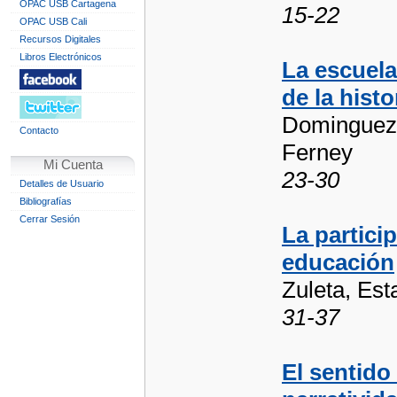
OPAC USB Cartagena
15-22
OPAC USB Cali
Recursos Digitales
Libros Electrónicos
La escuel
de la hist
Dominguez 
Contacto
Ferney
Mi Cuenta
23-30
Detalles de Usuario
Bibliografías
Cerrar Sesión
La partici
educación
Zuleta, Est
31-37
El sentido 