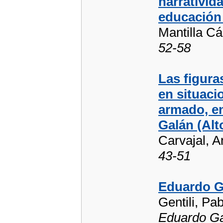
narrativid
educación
Mantilla Cá
52-58
Las figura
en situaci
armado, en
Galán (Alt
Carvajal, A
43-51
Eduardo G
Gentili, Pa
Eduardo Ga