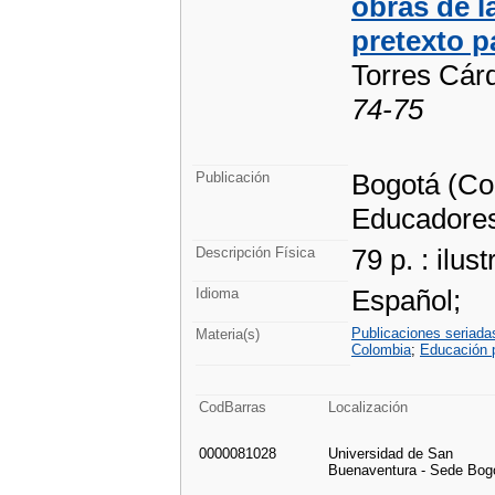
obras de l
pretexto p
Torres Cár
74-75
Bogotá (Co
Publicación
Educadore
79 p. : ilus
Descripción Física
Español;
Idioma
Publicaciones seriad
Materia(s)
Colombia
;
Educación 
CodBarras
Localización
0000081028
Universidad de San
Buenaventura - Sede Bog