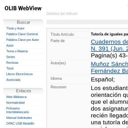
Detalles del Artículo
Buscar
Título y Autor
Tutoría de iguales pa
Palabra Clave General
Título Artículo
Palabra Clave por Autor
Cuadernos d
Parte de
Autor
N. 391 (Jun. 
Tema o Materia
Pagina(s) 43
Series
Muñoz Sánche
Revistas
Autor(es)
Tesis
Fernández Ba
Libros Electrónicos
Español;
Idioma
Avanzada
Los estudiant
Resumen
Enlaces
orientación q
Web Biblioteca
que el alumna
Normatividad
dos asignatur
Préstamo
Interbibliotecario
recién llegad
Manual Solicitudes
una tutoría 
OPAC USB Medellín