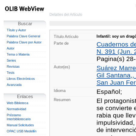
Detalles del Artículo
Buscar
Título y Autor
Infantil: soy un drag
Palabra Clave General
Título Artículo
Palabra Clave por Autor
Cuadernos d
Parte de
Autor
N. 391 (Jun. 
Tema o Materia
Pagina(s) 28
Series
Suárez Marrer
Revistas
Autor(es)
Tesis
Gil Santana,,
Libros Electrónicos
San Juan Fer
Avanzada
Español;
Idioma
Enlaces
El protagonis
Resumen
Web Biblioteca
se convierte 
Normatividad
rabia que lle
Préstamo
Interbibliotecario
impulsividad,
Manual Solicitudes
de intervenci
OPAC USB Medellín