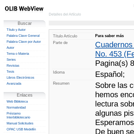
Detalles del Artículo
Buscar
Título y Autor
Para saber más
Palabra Clave General
Título Artículo
Palabra Clave por Autor
Cuadernos
Parte de
Autor
No. 453 (F
Tema o Materia
Series
Pagina(s) 
Revistas
Tesis
Español;
Idioma
Libros Electrónicos
Sobre las c
Resumen
Avanzada
hemos enco
Enlaces
lectura sob
Web Biblioteca
Normatividad
algunas pi
Préstamo
Interbibliotecario
Esperamos q
Manual Solicitudes
De buen se
OPAC USB Medellín