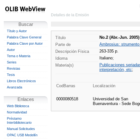
Detalles de la Emisión
Buscar
Título y Autor
No.2 (Abr.-Jun. 2005)
Palabra Clave General
Título
Palabra Clave por Autor
Ambrosius: strumento p
Parte de
Autor
263-335 p.
Descripción Física
Tema o Materia
Italiano;
Idioma
Series
Publicaciones seriada
Materia(s)
Revistas
interpretación, etc
;
Tesis
Libros Electrónicos
CodBarras
Localización
Avanzada
0000080518
Universidad de San
Enlaces
Buenaventura - Sede Bog
Web Biblioteca
Normatividad
Préstamo
Interbibliotecario
Manual Solicitudes
OPAC USB Medellín