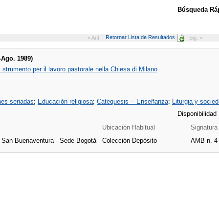
Búsqueda Ráp
Retornar Lista de Resultados
< Ant.
Sig. >
.-Ago. 1989)
strumento per il lavoro pastorale nella Chiesa di Milano
nes seriadas
;
Educación religiosa
;
Catequesis -- Enseñanza
;
Liturgia y socie
Disponibilidad
Ubicación Habitual
Signatura
e San Buenaventura - Sede Bogotá
Colección Depósito
AMB n. 4