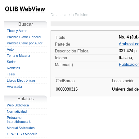
Detalles de la Emisión
Buscar
Título y Autor
No. 4 (Jul
Palabra Clave General
Título
Palabra Clave por Autor
Ambrosius: 
Parte de
Autor
331-424 p.
Descripción Física
Tema o Materia
Italiano;
Idioma
Series
Publicacio
Materia(s)
Revistas
Tesis
Libros Electrónicos
CodBarras
Localización
Avanzada
0000080315
Universidad d
Enlaces
Web Biblioteca
Normatividad
Préstamo
Interbibliotecario
Manual Solicitudes
OPAC USB Medellín