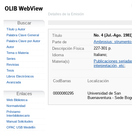
Detalles de la Emisión
Buscar
Título y Autor
No. 4 (Jul.-Ago. 1981
Palabra Clave General
Título
Palabra Clave por Autor
Ambrosius: strumento p
Parte de
Autor
227-301 p.
Descripción Física
Tema o Materia
Italiano;
Idioma
Series
Publicaciones seriada
Materia(s)
Revistas
interpretación, etc
;
Tesis
Libros Electrónicos
CodBarras
Localización
Avanzada
0000080295
Universidad de San
Enlaces
Buenaventura - Sede Bog
Web Biblioteca
Normatividad
Préstamo
Interbibliotecario
Manual Solicitudes
OPAC USB Medellín