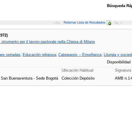
Búsqueda Ráp
Retornar Lista de Resultados
< Ant.
Sig. >
1972)
strumento per il lavoro pastorale nella Chiesa di Milano
nes seriadas
;
Educación religiosa
;
Catequesis -- Enseñanza
;
Liturgia y socie
Disponibilidad
Ubicación Habitual
Signatura
e San Buenaventura - Sede Bogotá
Colección Depósito
AMB n.1-