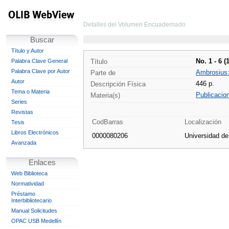
Detalles del Volumen Encuadernado
Buscar
Título y Autor
No. 1 - 6 (
Palabra Clave General
Título
Palabra Clave por Autor
Ambrosius: 
Parte de
Autor
446 p.
Descripción Física
Tema o Materia
Publicacio
Materia(s)
Series
Revistas
CodBarras
Localización
Tesis
Libros Electrónicos
0000080206
Universidad d
Avanzada
Enlaces
Web Biblioteca
Normatividad
Préstamo
Interbibliotecario
Manual Solicitudes
OPAC USB Medellín