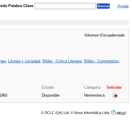
ida Palabra Clave
Ayuda
Volumen Encuadernado
rgia
;
Liturgia y sociedad
;
Bíblia - Crítica Literaria
;
Bíblia - Comentarios
;
Estado
Categoría
Solicitar
1965
Disponible
Hemeroteca
© OCLC (UK) Ltd- © Nova Informática Ltda