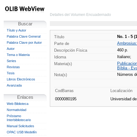
Detalles del Volumen Encuadernado
Buscar
Título y Autor
No. 1 - 5 (
Palabra Clave General
Título
Palabra Clave por Autor
Ambrosius: 
Parte de
Autor
460 p.
Descripción Física
Tema o Materia
Italiano;
Idioma
Series
Publicacio
Materia(s)
Revistas
Bíblia - Ev
Tesis
Números de
Nota(s)
Libros Electrónicos
Avanzada
CodBarras
Localización
Enlaces
0000080195
Universidad d
Web Biblioteca
Normatividad
Préstamo
Interbibliotecario
Manual Solicitudes
OPAC USB Medellín