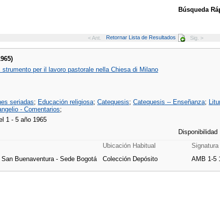
Búsqueda Ráp
Retornar Lista de Resultados
< Ant.
Sig. >
1965)
strumento per il lavoro pastorale nella Chiesa di Milano
nes seriadas
;
Educación religiosa
;
Catequesis
;
Catequesis -- Enseñanza
;
Litu
angelio - Comentarios
;
l 1 - 5 año 1965
Disponibilidad
Ubicación Habitual
Signatura
e San Buenaventura - Sede Bogotá
Colección Depósito
AMB 1-5 