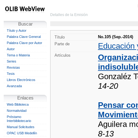
Detalles de la Emisión
Buscar
Título y Autor
No.105 (Sep.-2014)
Palabra Clave General
Título
Palabra Clave por Autor
Educación 
Parte de
Autor
Organizac
Artículos
Tema o Materia
Series
indisolubl
Revistas
Tesis
Gonzaléz Te
Libros Electrónicos
14-20
Avanzada
Enlaces
Pensar con
Web Biblioteca
Normatividad
Movimient
Préstamo
Interbibliotecario
Aguilera mo
Manual Solicitudes
8-13
OPAC USB Medellín