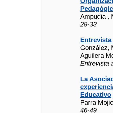
Organizac
Pedagógi
Ampudia , M
28-33
Entrevista
González, M
Aguilera Mo
Entrevista 
La Asocia
experienci
Educativo
Parra Mojic
46-49