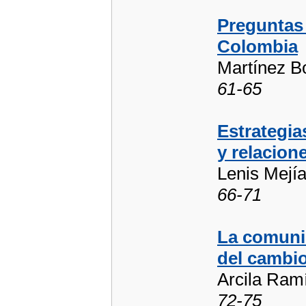
Preguntas 
Colombia
Martínez B
61-65
Estrategi
y relacion
Lenis Mejí
66-71
La comunid
del cambi
Arcila Ram
72-75