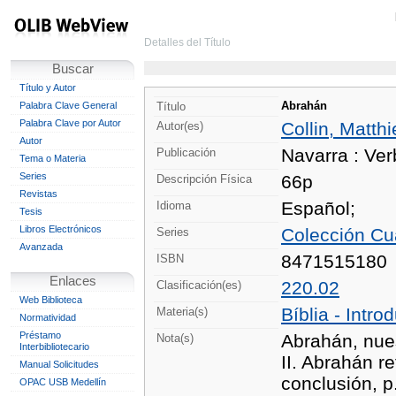
Detalles del Título
Buscar
Título y Autor
Abrahán
Palabra Clave General
Título
Palabra Clave por Autor
Collin, Matthi
Autor(es)
Autor
Navarra : Ver
Publicación
Tema o Materia
Series
66p
Descripción Física
Revistas
Español;
Idioma
Tesis
Libros Electrónicos
Colección Cu
Series
Avanzada
8471515180
ISBN
Enlaces
220.02
Clasificación(es)
Web Biblioteca
Bíblia - Intr
Materia(s)
Normatividad
Préstamo
Abrahán, nues
Nota(s)
Interbibliotecario
II. Abrahán r
Manual Solicitudes
conclusión, p.
OPAC USB Medellín