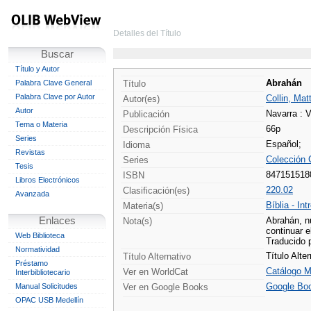
Detalles del Título
Buscar
Título y Autor
Abrahán
Palabra Clave General
Título
Palabra Clave por Autor
Collin, Mat
Autor(es)
Autor
Navarra : 
Publicación
Tema o Materia
66p
Descripción Física
Series
Español;
Idioma
Revistas
Colección 
Series
Tesis
847151518
ISBN
Libros Electrónicos
220.02
Clasificación(es)
Avanzada
Bíblia - In
Materia(s)
Enlaces
Abrahán, nu
Nota(s)
continuar e
Web Biblioteca
Traducido p
Normatividad
Título Alt
Título Alternativo
Préstamo
Catálogo M
Ver en WorldCat
Interbibliotecario
Google Bo
Manual Solicitudes
Ver en Google Books
OPAC USB Medellín