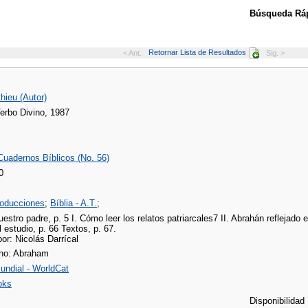
Búsqueda Ráp
Retornar Lista de Resultados
< Ant.
Sig. >
thieu (Autor)
Verbo Divino, 1987
Cuadernos Bíblicos (No. 56)
0
troducciones
;
Bíblia - A.T.
;
estro padre, p. 5 I. Cómo leer los relatos patriarcales7 II. Abrahán reflejado 
l estudio, p. 66 Textos, p. 67.
or: Nicolás Darrícal
erno: Abraham
undial - WorldCat
oks
Disponibilidad