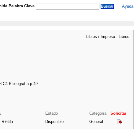
ida Palabra Clave
Ayuda
Libros / Impreso - Libros
 C4:Bibliografía p.49
a
Estado
Categoría
Solicitar
/ R763a
Disponible
General