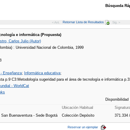
Búsqueda Ráp
Retornar Lista de Resultados
< Ant.
Sig. >
cnología e informática (Propuesta)
ro, Carlos Julio (Autor)
lombia) : Universidad Nacional de Colombia, 1999
8
 - Enseñanza
;
Informática educativa
;
a p.9 C3:Metodología sugeridad para el área de tecnología e informática p.33
undial - WorldCat
oks
Disponibilidad
Ubicación Habitual
Signatur
e San Buenaventura - Sede Bogotá
Colección Depósito
371.334 
Reservar un ejemplar