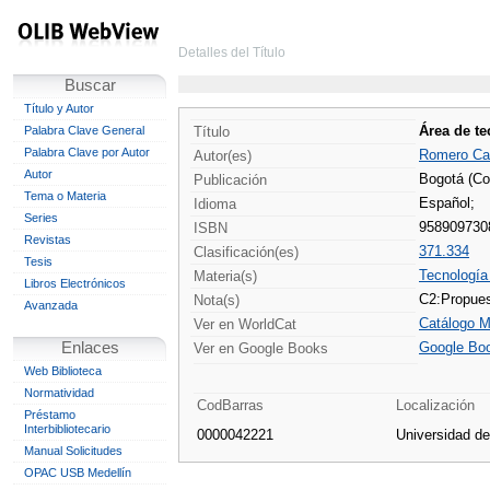
Detalles del Título
Buscar
Título y Autor
Área de te
Palabra Clave General
Título
Palabra Clave por Autor
Romero Cast
Autor(es)
Autor
Bogotá (Co
Publicación
Tema o Materia
Español;
Idioma
Series
958909730
ISBN
Revistas
371.334
Clasificación(es)
Tesis
Tecnología
Materia(s)
Libros Electrónicos
C2:Propuest
Nota(s)
Avanzada
Catálogo M
Ver en WorldCat
Enlaces
Google Bo
Ver en Google Books
Web Biblioteca
Normatividad
CodBarras
Localización
Préstamo
Interbibliotecario
0000042221
Universidad d
Manual Solicitudes
OPAC USB Medellín