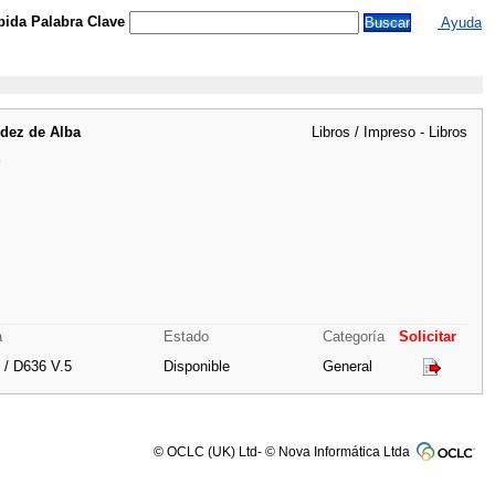
ida Palabra Clave
Ayuda
ndez de Alba
Libros / Impreso - Libros
a
Estado
Categoría
Solicitar
 / D636 V.5
Disponible
General
© OCLC (UK) Ltd- © Nova Informática Ltda