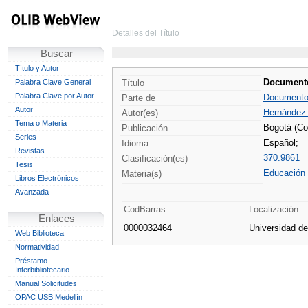
Detalles del Título
Buscar
Título y Autor
Documentos
Palabra Clave General
Título
Palabra Clave por Autor
Documentos
Parte de
Autor
Hernández 
Autor(es)
Tema o Materia
Bogotá (Co
Publicación
Series
Español;
Idioma
Revistas
370.9861
Clasificación(es)
Tesis
Educación 
Materia(s)
Libros Electrónicos
Avanzada
CodBarras
Localización
Enlaces
0000032464
Universidad d
Web Biblioteca
Normatividad
Préstamo
Interbibliotecario
Manual Solicitudes
OPAC USB Medellín