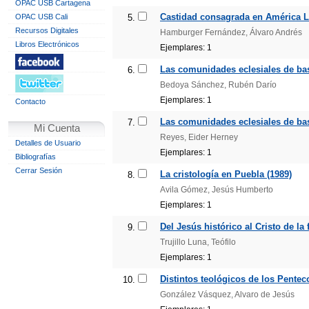
OPAC USB Cartagena
Castidad consagrada en América La
OPAC USB Cali
5.
Recursos Digitales
Hamburger Fernández, Álvaro Andrés
Libros Electrónicos
Ejemplares: 1
Las comunidades eclesiales de base
6.
Bedoya Sánchez, Rubén Darío
Ejemplares: 1
Contacto
Las comunidades eclesiales de bas
7.
Mi Cuenta
Reyes, Eider Herney
Detalles de Usuario
Ejemplares: 1
Bibliografías
Cerrar Sesión
La cristología en Puebla (1989)
8.
Avila Gómez, Jesús Humberto
Ejemplares: 1
Del Jesús histórico al Cristo de la
9.
Trujillo Luna, Teófilo
Ejemplares: 1
Distintos teológicos de los Penteco
10.
González Vásquez, Alvaro de Jesús