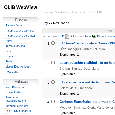
Lista de Resultados - Clasificación : T 11.89
Buscar
Hay
27
Resultados.
Título y Autor
< Ant.
Palabra Clave General
Palabra Clave por Autor
Ver formato ISBD
Seleccionar todo
De-selecciona
Autor
El "Amor" en el profeta Oseas (198
1.
Tema o Materia
Díaz Rodríguez, Daniel Eduardo
Series
Ejemplares: 1
Revistas
Tesis
La articulación realidad - fe en la 
2.
Libros Electrónicos
Siciliani Barraza, José María
Avanzada
Ejemplares: 1
Enlaces
El carácter pascual de la última 
3.
Web Biblioteca
Lotero Matíz, Francisco
Normatividad
Ejemplares: 1
Préstamo
Interbibliotecario
Carisma Eucarístico de la madre C
4.
Manual Solicitudes
Mogollón Sánchez, Gloría María de los
OPAC USB Medellín
Ejemplares: 1