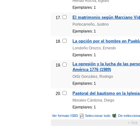
Henao Rocha, Egidio
Ejemplares: 1
El matrimonio según Marciano Vida
17.
Portocarreño, Justino
Ejemplares: 1
La opción por el hombre en Puebla
18.
Londoño Orozco, Ernesto
Ejemplares: 1
La opresión y la lucha de las per
19.
América 1776 (1989)
Ortíz González, Rodrigo
Ejemplares: 1
Pastoral del bautismo en la Iglesia
20.
Morales Cárdona, Diego
Ejemplares: 1
Ver formato ISBD
Seleccionar todo
De-selecciona
< Ant.