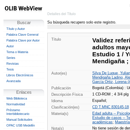
Detalles del Título
Su búsqueda recupero solo este registro.
Buscar
Título y Autor
Palabra Clave General
Validez refer
Título
Palabra Clave por Autor
adultos may
Autor
Tema o Materia
Estudio 1 / 
Series
Mendigaña ; 
Revistas
Tesis
Silva De Luque, Yulia
Autor(es)
Libros Electrónicos
Mendigaña Ladino, Ale
Avanzada
García Ortiz, Lorena (
Bogotá (Colombia) : U
Publicación
Enlaces
1 CD-ROM ; 4 3/4 plg
Descripción Física
Web Biblioteca
Español;
Idioma
Normatividad
CD T.MNC 830145-18
Clasificación(es)
Préstamo
Edad adulta -- Psicolo
Materia(s)
Interbibliotecario
Estudio de casos -- T
Manual Solicitudes
académicas
;
Maestría
OPAC USB Medellín
No tiene sesión de der
Nota(s)