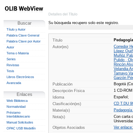
Detalles del Título
Su búsqueda recupero solo este registro.
Buscar
Título y Autor
Palabra Clave General
Pedagogía 
Título
Palabra Clave por Autor
Corredor H
Autor(es)
Autor
López Quiñ
Tema o Materia
Muñóz Palac
Series
Pulido , Ol
Rincón Alv
Revistas
Velandia Am
Tesis
Tamayo Val
Libros Electrónicos
Garzón Pér
Avanzada
Bogotá (Co
Publicación
1 CD-ROM
Descripción Física
Enlaces
Español;
Idioma
Web Biblioteca
CD T.DU 9
Clasificación(es)
Normatividad
Pedagogía 
Materia(s)
Préstamo
Con carta d
Interbibliotecario
Nota(s)
Universida
Manual Solicitudes
Ver enlace:
Objetos Asociados
OPAC USB Medellín