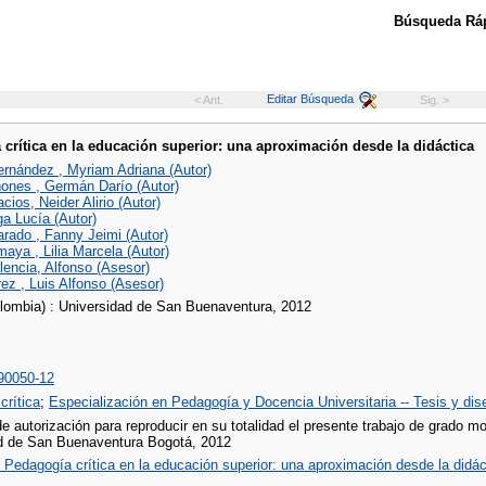
Búsqueda Ráp
Editar Búsqueda
< Ant.
Sig. >
crítica en la educación superior: una aproximación desde la didáctica
ernández , Myriam Adriana (Autor)
ones , Germán Darío (Autor)
ios, Neider Alirio (Autor)
ga Lucía (Autor)
arado , Fanny Jeimi (Autor)
aya , Lilia Marcela (Autor)
encia, Alfonso (Asesor)
ez , Luis Alfonso (Asesor)
lombia) : Universidad de San Buenaventura, 2012
90050-12
crítica
;
Especialización en Pedagogía y Docencia Universitaria -- Tesis y di
e autorización para reproducir en su totalidad el presente trabajo de grado m
d de San Buenaventura Bogotá, 2012
 Pedagogía crítica en la educación superior: una aproximación desde la didác