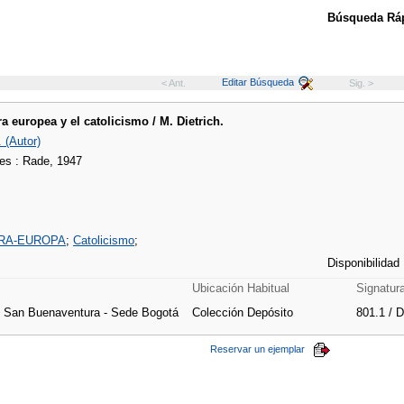
Búsqueda Ráp
Editar Búsqueda
< Ant.
Sig. >
ra europea y el catolicismo / M. Dietrich.
. (Autor)
es : Rade, 1947
RA-EUROPA
;
Catolicismo
;
Disponibilidad
Ubicación Habitual
Signatur
e San Buenaventura - Sede Bogotá
Colección Depósito
801.1 / 
Reservar un ejemplar