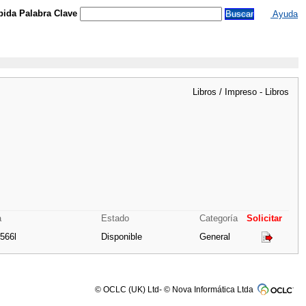
ida Palabra Clave
Ayuda
Libros / Impreso - Libros
a
Estado
Categoría
Solicitar
D566l
Disponible
General
© OCLC (UK) Ltd- © Nova Informática Ltda