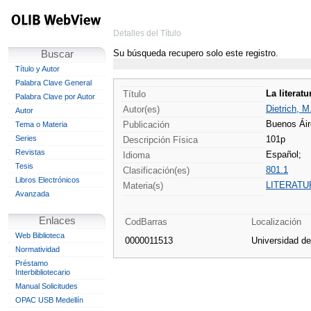
Detalles del Título
Su búsqueda recupero solo este registro.
Buscar
Título y Autor
Palabra Clave General
La literatu
Título
Palabra Clave por Autor
Dietrich, M
Autor(es)
Autor
Buenos Áir
Publicación
Tema o Materia
Series
101p
Descripción Física
Revistas
Español;
Idioma
Tesis
801.1
Clasificación(es)
Libros Electrónicos
LITERATU
Materia(s)
Avanzada
Enlaces
CodBarras
Localización
Web Biblioteca
0000011513
Universidad d
Normatividad
Préstamo
Interbibliotecario
Manual Solicitudes
OPAC USB Medellín