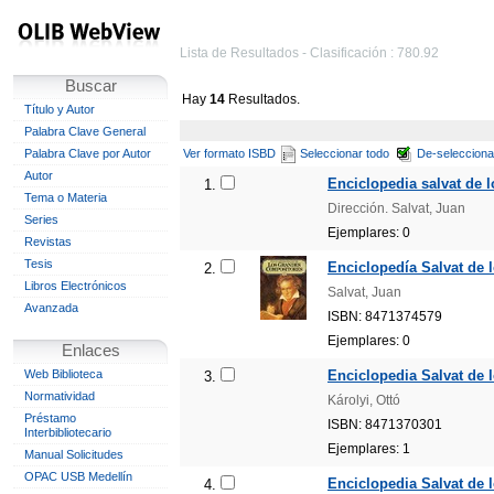
Lista de Resultados - Clasificación : 780.92
Buscar
Hay
14
Resultados.
Título y Autor
Palabra Clave General
Palabra Clave por Autor
Ver formato ISBD
Seleccionar todo
De-selecciona
Autor
Enciclopedia salvat de 
1.
Tema o Materia
Dirección. Salvat, Juan
Series
Ejemplares: 0
Revistas
Tesis
Enciclopedía Salvat de 
2.
Libros Electrónicos
Salvat, Juan
Avanzada
ISBN: 8471374579
Ejemplares: 0
Enlaces
Web Biblioteca
Enciclopedia Salvat de
3.
Normatividad
Károlyi, Ottó
Préstamo
ISBN: 8471370301
Interbibliotecario
Ejemplares: 1
Manual Solicitudes
OPAC USB Medellín
Enciclopedia Salvat de 
4.