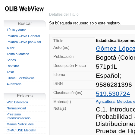
Detalles del Título
Su búsqueda recupero solo este registro.
Buscar
Título y Autor
Palabra Clave General
Estadistica Experimen
Título
Palabra Clave por Autor
Gómez López,
Autor(es)
Autor
Tema o Materia
Bogotá (Colo
Publicación
Series
571p:iL
Descripción Física
Revistas
Tesis
Español;
Idioma
Libros Electrónicos
9586281396
ISBN
Avanzada
519.530724
Clasificación(es)
Enlaces
Agricultura
;
Métodos e
Materia(s)
Web Biblioteca
C.1. Introduc
Nota(s)
Normatividad
Préstamo
Probabilidad 
Interbibliotecario
Distribucione
Manual Solicitudes
Prueba de Hip
OPAC USB Medellín