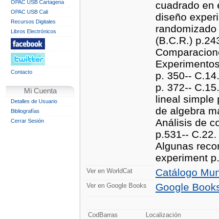
OPAC USB Cartagena
cuadrado en e
OPAC USB Cali
diseño exper
Recursos Digitales
randomizado 
Libros Electrónicos
(B.C.R.) p.24
Comparaciones
Experimentos 
Contacto
p. 350-- C.14
p. 372-- C.15
Mi Cuenta
lineal simple
Detalles de Usuario
de algebra ma
Bibliografías
Análisis de 
Cerrar Sesión
p.531-- C.22.
Algunas reco
experiment p
Catálogo Mun
Ver en WorldCat
Google Book
Ver en Google Books
CodBarras
Localización