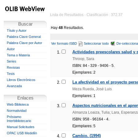
Lista de Resultados - Clasificación : 372.37
Buscar
Hay
48
Resultados.
Título y Autor
Palabra Clave General
Palabra Clave por Autor
Ver formato ISBD
Seleccionar todo
De-selecciona
Autor
Actividades preescolares salud y s
1.
Tema o Materia
Throop, Sara
Series
ISBN: 84 - 329 - 9406 - 5.
Revistas
Ejemplares: 2
Tesis
Libros Electrónicos
La afectividad en el proyecto per
2.
Avanzada
Meza Rueda, José Luis
Ejemplares: 1
Enlaces
Web Biblioteca
Aspectos nutricionales en el apren
3.
Normatividad
Almanza Loaiza, Tulia; Lara, Esperan
Préstamo
ISBN: 958 - 96164 - 4.
Interbibliotecario
Ejemplares: 5
Manual Solicitudes
OPAC USB Medellín
Cambio. (1994)
4.