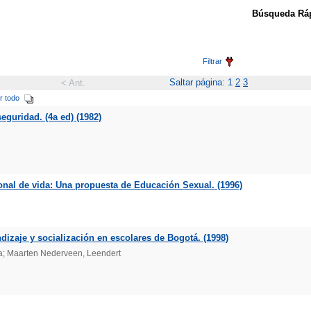
Búsqueda Ráp
Filtrar
Saltar página: 1
2
3
< Ant.
r todo
eguridad. (4a ed) (1982)
sonal de vida: Una propuesta de Educación Sexual. (1996)
dizaje y socialización en escolares de Bogotá. (1998)
za; Maarten Nederveen, Leendert