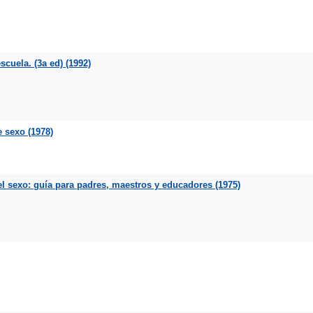
cuela. (3a ed) (1992)
 sexo (1978)
l sexo: guía para padres, maestros y educadores (1975)