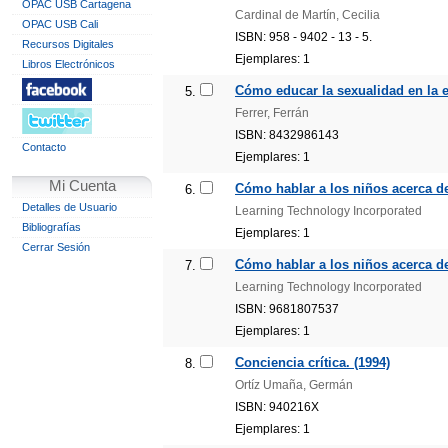
OPAC USB Cartagena
Cardinal de Martín, Cecilia
OPAC USB Cali
ISBN: 958 - 9402 - 13 - 5.
Recursos Digitales
Ejemplares: 1
Libros Electrónicos
Cómo educar la sexualidad en la es
5.
Ferrer, Ferrán
ISBN: 8432986143
Contacto
Ejemplares: 1
Mi Cuenta
Cómo hablar a los niños acerca de
6.
Detalles de Usuario
Learning Technology Incorporated
Bibliografías
Ejemplares: 1
Cerrar Sesión
Cómo hablar a los niños acerca de
7.
Learning Technology Incorporated
ISBN: 9681807537
Ejemplares: 1
Conciencia crítica. (1994)
8.
Ortíz Umaña, Germán
ISBN: 940216X
Ejemplares: 1