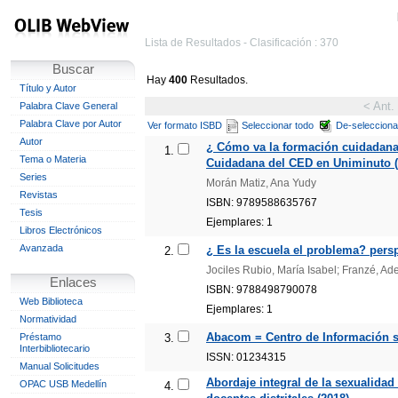
Lista de Resultados - Clasificación : 370
Buscar
Hay
400
Resultados.
Título y Autor
< Ant.
Palabra Clave General
Palabra Clave por Autor
Ver formato ISBD
Seleccionar todo
De-selecciona
Autor
¿ Cómo va la formación cuidadana
1.
Tema o Materia
Cuidadana del CED en Uniminuto (1
Series
Morán Matiz, Ana Yudy
Revistas
ISBN: 9789588635767
Tesis
Ejemplares: 1
Libros Electrónicos
Avanzada
¿ Es la escuela el problema? persp
2.
Jociles Rubio, María Isabel; Franzé, Ad
Enlaces
ISBN: 9788498790078
Web Biblioteca
Ejemplares: 1
Normatividad
Abacom = Centro de Información so
Préstamo
3.
Interbibliotecario
ISSN: 01234315
Manual Solicitudes
Abordaje integral de la sexualidad
OPAC USB Medellín
4.