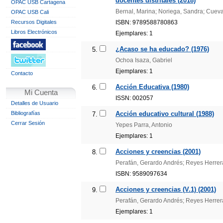
docentes distritales (2018)
OPAC USB Cartagena
Bernal, Marina; Noriega, Sandra; Cueva
OPAC USB Cali
Recursos Digitales
ISBN: 9789588780863
Libros Electrónicos
Ejemplares: 1
¿Acaso se ha educado? (1976)
5.
Ochoa Isaza, Gabriel
Ejemplares: 1
Contacto
Acción Educativa (1980)
6.
Mi Cuenta
ISSN: 002057
Detalles de Usuario
Bibliografías
Acción educativo cultural (1988)
7.
Cerrar Sesión
Yepes Parra, Antonio
Ejemplares: 1
Acciones y creencias (2001)
8.
Perafán, Gerardo Andrés; Reyes Herrera,
ISBN: 9589097634
Acciones y creencias (V.1) (2001)
9.
Perafán, Gerardo Andrés; Reyes Herrera,
Ejemplares: 1