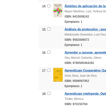
Ámbitos de aplicación de la 
14.
Mayor Martínez, Luis; Tortosa Gi
ISBN: 8433008242
Ejemplares: 1
Análisis de protocolos : po
15.
Maldonado Granados, Luis Fac
ISBN: 9582006072
Ejemplares: 1
Aprender a razonar, aprende
16.
Giry, Marcel; Gallardo, Glenn
ISBN: 9780585464282
Aprendizaje Cooperativo (1a
17.
Arias Silva, Juan de Dios
ISBN: 9589097952
Ejemplares: 1
Aprendizaje inteligente: Opti
18.
Trotter, Mónica
ISBN: 970150764