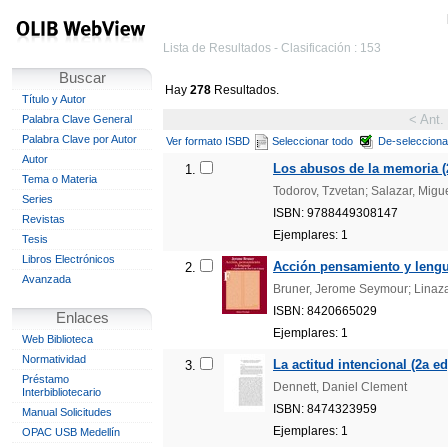
Lista de Resultados - Clasificación : 153
Buscar
Hay
278
Resultados.
Título y Autor
< Ant.
Palabra Clave General
Palabra Clave por Autor
Ver formato ISBD
Seleccionar todo
De-selecciona
Autor
Los abusos de la memoria (
1.
Tema o Materia
Todorov, Tzvetan; Salazar, Migu
Series
ISBN: 9788449308147
Revistas
Ejemplares: 1
Tesis
Libros Electrónicos
Acción pensamiento y lengu
2.
Avanzada
Bruner, Jerome Seymour; Linaza
ISBN: 8420665029
Enlaces
Ejemplares: 1
Web Biblioteca
Normatividad
La actitud intencional (2a ed
3.
Préstamo
Dennett, Daniel Clement
Interbibliotecario
ISBN: 8474323959
Manual Solicitudes
Ejemplares: 1
OPAC USB Medellín