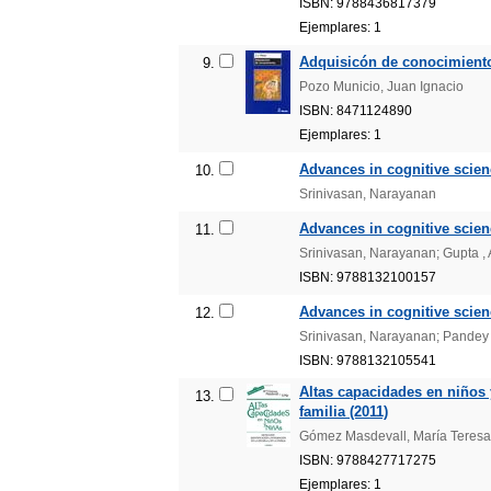
ISBN: 9788436817379
Ejemplares: 1
Adquisicón de conocimiento:
9.
Pozo Municio, Juan Ignacio
ISBN: 8471124890
Ejemplares: 1
Advances in cognitive scien
10.
Srinivasan, Narayanan
Advances in cognitive scienc
11.
Srinivasan, Narayanan; Gupta , 
ISBN: 9788132100157
Advances in cognitive scienc
12.
Srinivasan, Narayanan; Pandey 
ISBN: 9788132105541
Altas capacidades en niños y
13.
familia (2011)
Gómez Masdevall, María Teresa; 
ISBN: 9788427717275
Ejemplares: 1