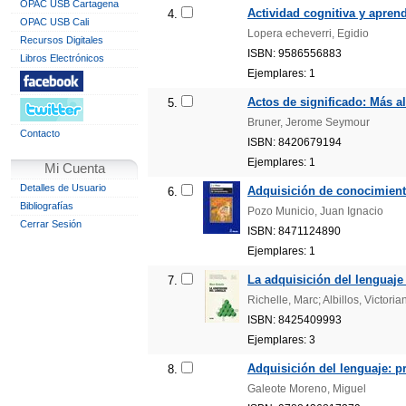
OPAC USB Cartagena
Actividad cognitiva y aprend
4.
OPAC USB Cali
Lopera echeverri, Egidio
Recursos Digitales
ISBN: 9586556883
Libros Electrónicos
Ejemplares: 1
Actos de significado: Más al
5.
Bruner, Jerome Seymour
Contacto
ISBN: 8420679194
Ejemplares: 1
Mi Cuenta
Detalles de Usuario
Adquisición de conocimiento
6.
Bibliografías
Pozo Municio, Juan Ignacio
Cerrar Sesión
ISBN: 8471124890
Ejemplares: 1
La adquisición del lenguaje 
7.
Richelle, Marc; Albillos, Victoria
ISBN: 8425409993
Ejemplares: 3
Adquisición del lenguaje: p
8.
Galeote Moreno, Miguel