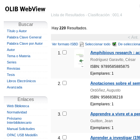
Lista de Resultados - Clasificación : 001.4
Buscar
Hay
220
Resultados.
Título y Autor
< Ant.
Palabra Clave General
Palabra Clave por Autor
Ver formato ISBD
Seleccionar todo
De-selecciona
Autor
Amphibious research : ac
1.
Tema o Materia
Rodríguez Garavito, César
Series
ISBN: 9789585885875
Revistas
Ejemplares: 1
Tesis
Libros Electrónicos
Anotaciones sobre el semi
2.
Avanzada
Ordóñez, Augusto
ISBN: 9586838218
Enlaces
Ejemplares: 1
Web Biblioteca
Normatividad
Apprendre a vivre et a pe
3.
Préstamo
Guitton, Jean
Interbibliotecario
Ejemplares: 1
Manual Solicitudes
OPAC USB Medellín
Aprender a investigar (19
4.