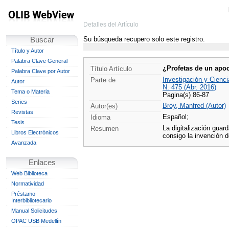
Detalles del Artículo
Su búsqueda recupero solo este registro.
Buscar
Título y Autor
Palabra Clave General
¿Profetas de un apoc
Título Artículo
Palabra Clave por Autor
Investigación y Cienci
Parte de
Autor
N. 475 (Abr. 2016)
Tema o Materia
Pagina(s) 86-87
Series
Broy, Manfred (Autor)
Autor(es)
Revistas
Español;
Idioma
Tesis
La digitalización gua
Resumen
Libros Electrónicos
consigo la invención d
Avanzada
Enlaces
Web Biblioteca
Normatividad
Préstamo
Interbibliotecario
Manual Solicitudes
OPAC USB Medellín