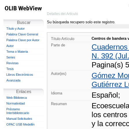
Detalles del Artículo
Su búsqueda recupero solo este registro.
Buscar
Título y Autor
Palabra Clave General
Centros de bandera 
Título Artículo
Palabra Clave por Autor
Cuadernos
Parte de
Autor
Tema o Materia
N. 392 (Jul
Series
Pagina(s) 
Revistas
Tesis
Gómez Mong
Autor(es)
Libros Electrónicos
Avanzada
Gutiérrez L
Enlaces
Español;
Idioma
Web Biblioteca
Ecoescuela
Normatividad
Resumen
Préstamo
los centros
Interbibliotecario
Manual Solicitudes
y la correc
OPAC USB Medellín