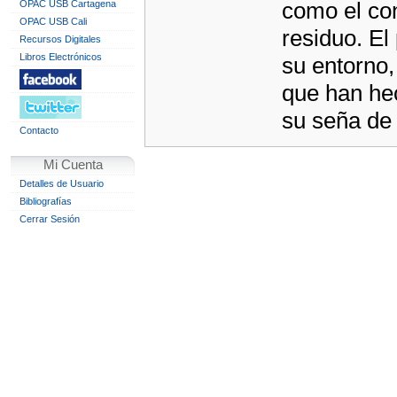
como el co
OPAC USB Cartagena
OPAC USB Cali
residuo. El
Recursos Digitales
Libros Electrónicos
su entorno,
que han he
su seña de 
Contacto
Mi Cuenta
Detalles de Usuario
Bibliografías
Cerrar Sesión