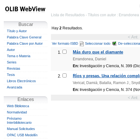
Lista de Resultados - Títulos con autor : Errandonea
Buscar
Hay
2
Resultados.
Título y Autor
< Ant.
Palabra Clave General
Palabra Clave por Autor
Ver formato ISBD
Seleccionar todo
De-selecciona
Autor
Más duro que el diamante
1.
Tema o Materia
Errandonea, Daniel
Series
En:
Investigación y Ciencia, N. 399 (Dic
Revistas
Tesis
Ríos y presas. Una relación comple
2.
Libros Electrónicos
Vericat, Damià; Batalla, Ramon J.; Snyd
Avanzada
En:
Investigación y Ciencia, N. 374 (No
< Ant.
Enlaces
Web Biblioteca
Normatividad
Préstamo
Interbibliotecario
Manual Solicitudes
OPAC USB Medellín