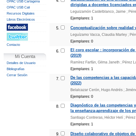
4.
OPAC USB Cartagena
dirigidas a docentes licenciados 
OPAC USB Cali
Leguizamón Castelblanco, Jaime ; Pérez 
Recursos Digitales
Ejemplares: 1
Libros Electrónicos
Conceptualización sobre realidad v
5.
Leguízamo Vacca, Claudia Marley ; Pérez
Ejemplares: 0
Contacto
El coro escolar : incorporación de 
6.
(2019)
Mi Cuenta
Ramírez Farfán, Gilma Janeth ; Pérez Las
Detalles de Usuario
Ejemplares: 1
Bibliografías
Cerrar Sesión
De las competencias a las capacid
7.
(2022)
Belalcazar Cerón, Hugo Andrés ; Jiméne
Ejemplares: 0
Diagnóstico de las competencias 
8.
la enseñanza-aprendizaje de los p
Santiago Contreras, Héctor Helí ; Pérez 
Ejemplares: 1
Diseño colaborativo de objetos de 
9.