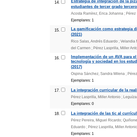
Estrategia de integración de la piz
14.
estudiantes de tercer grado tercero
Acosta Ramírez, Erica Johanna ; Pérez L
Ejemplares: 1
La gamificación como estrategia d
15.
(2021)
Rico Salas, Andrés Eduardo ; Velandia M
del Carmen ; Pérez Lasprilla, Miller Ant
Implementación de un AVA para el d
16.
tecnología y sociedad en los estud
(2017)
Ospina Sánchez, Sandra Milena ; Pérez L
Ejemplares: 1
La integración curricular de la rea
17.
Pérez Lasprilla, Miller Antonio ; Leguí
Ejemplares: 0
La integración de las tic al currí
18.
Pérez Pereira, Miguel Ricardo; Quiñone
Eduardo ; Pérez Lasprilla, Miller Antoni
Ejemplares: 1