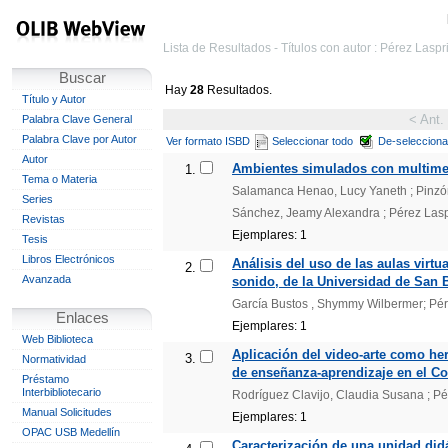
Lista de Resultados - Títulos con autor : Pérez Laspri
Buscar
Hay
28
Resultados.
Título y Autor
< Ant.
Palabra Clave General
Palabra Clave por Autor
Ver formato ISBD
Seleccionar todo
De-selecciona
Autor
Ambientes simulados con multimedi
1.
Tema o Materia
Salamanca Henao, Lucy Yaneth ; Pinzó
Series
Sánchez, Jeamy Alexandra ; Pérez Laspri
Revistas
Ejemplares: 1
Tesis
Libros Electrónicos
Análisis del uso de las aulas virt
2.
Avanzada
sonido, de la Universidad de San 
García Bustos , Shymmy Wilbermer; Pérez
Enlaces
Ejemplares: 1
Web Biblioteca
Aplicación del video-arte como he
3.
Normatividad
de enseñanza-aprendizaje en el Co
Préstamo
Interbibliotecario
Rodríguez Clavijo, Claudia Susana ; Pér
Manual Solicitudes
Ejemplares: 1
OPAC USB Medellín
Caracterización de una unidad didá