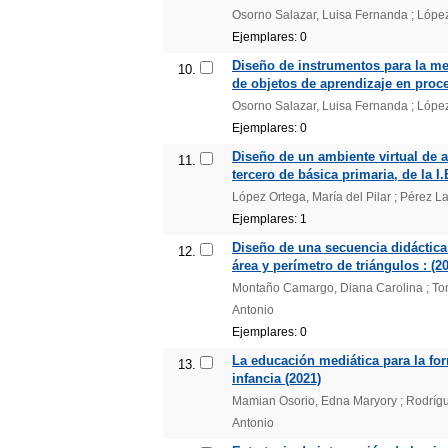
Osorno Salazar, Luisa Fernanda ; López B
Ejemplares: 0
Diseño de instrumentos para la med
10.
de objetos de aprendizaje en proce
Osorno Salazar, Luisa Fernanda ; López B
Ejemplares: 0
Diseño de un ambiente virtual de a
11.
tercero de básica primaria, de la I
López Ortega, María del Pilar ; Pérez Las
Ejemplares: 1
Diseño de una secuencia didáctica
12.
área y perímetro de triángulos : (2
Montaño Camargo, Diana Carolina ; Torre
Antonio
Ejemplares: 0
La educación mediática para la fo
13.
infancia (2021)
Mamian Osorio, Edna Maryory ; Rodríguez
Antonio