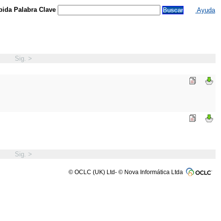
ida Palabra Clave
Ayuda
Sig. >
Sig. >
© OCLC (UK) Ltd- © Nova Informática Ltda