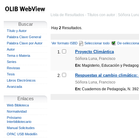
Lista de Resultados - Títulos con autor : Sóñora Lun
Buscar
Hay
2
Resultados.
Título y Autor
Palabra Clave General
Palabra Clave por Autor
Ver formato ISBD
Seleccionar todo
De-selecciona
Autor
Proyecto Climántica
1.
Tema o Materia
Sóñora Luna, Francisco
Series
En:
Magisterio, Educación y Pedagogía.
Revistas
Tesis
Respuestas al cambio climático: 
2.
Libros Electrónicos
Sóñora Luna, Francisco
Avanzada
En:
Cuadernos de Pedagogía, N. 392 (
Enlaces
Web Biblioteca
Normatividad
Préstamo
Interbibliotecario
Manual Solicitudes
OPAC USB Medellín