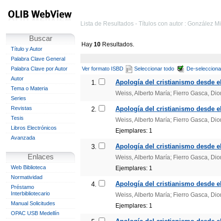
Lista de Resultados - Títulos con autor : González Mi
Buscar
Hay
10
Resultados.
Título y Autor
Palabra Clave General
Palabra Clave por Autor
Ver formato ISBD
Seleccionar todo
De-selecciona
Autor
Apología del cristianismo desde el
1.
Tema o Materia
Weiss, Alberto María; Fierro Gasca, Di
Series
Revistas
Apología del cristianismo desde el 
2.
Tesis
Weiss, Alberto María; Fierro Gasca, Di
Libros Electrónicos
Ejemplares: 1
Avanzada
Apología del cristianismo desde el 
3.
Enlaces
Weiss, Alberto María; Fierro Gasca, Di
Web Biblioteca
Ejemplares: 1
Normatividad
Apología del cristianismo desde el 
4.
Préstamo
Interbibliotecario
Weiss, Alberto María; Fierro Gasca, Di
Manual Solicitudes
Ejemplares: 1
OPAC USB Medellín