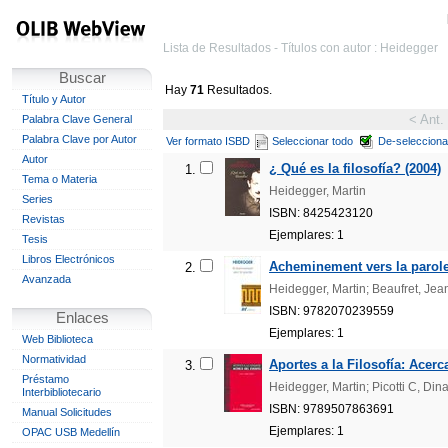
Lista de Resultados - Títulos con autor : Heidegger
Buscar
Hay
71
Resultados.
Título y Autor
< Ant.
Palabra Clave General
Palabra Clave por Autor
Ver formato ISBD
Seleccionar todo
De-selecciona
Autor
¿ Qué es la filosofía? (2004)
1.
Tema o Materia
Heidegger, Martin
Series
ISBN: 8425423120
Revistas
Ejemplares: 1
Tesis
Libros Electrónicos
Acheminement vers la parole
2.
Avanzada
Heidegger, Martin; Beaufret, Jea
ISBN: 9782070239559
Enlaces
Ejemplares: 1
Web Biblioteca
Normatividad
Aportes a la Filosofía: Acerc
3.
Préstamo
Heidegger, Martin; Picotti C, Din
Interbibliotecario
ISBN: 9789507863691
Manual Solicitudes
Ejemplares: 1
OPAC USB Medellín