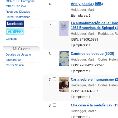
OPAC USB Cartagena
Arte y poesía (1958)
4.
OPAC USB Cali
Heidegger, Martin
Recursos Digitales
Ejemplares: 1
Libros Electrónicos
La autoafirmación de la Univ
5.
1934 Entrevista de Spiegel (
Heidegger, Martin; Rodríguez, 
Contacto
ISBN: 8430916989
Ejemplares: 1
Mi Cuenta
Caminos de bosque (2008)
6.
Detalles de Usuario
Heidegger, Martin; Cortés, Helena
Bibliografías
Cerrar Sesión
ISBN: 9788420629247
Ejemplares: 1
Carta sobre el humanismo (2
7.
Heidegger, Martin; Cortés, Helena
ISBN: 842063798X
Ejemplares: 1
Che cosa é la metafísica? (1
8.
Heidegger, Martin
Ejemplares: 2