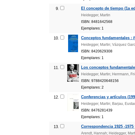
El concepto de tiempo (1a ed
9.
Heidegger, Martin
ISBN: 8481642568
Ejemplares: 1
Conceptos fundamentales : (C
10.
Heidegger, Martin; Vázquez Garc
ISBN: 8420629308
Ejemplares: 1
Los conceptos fundamentales 
11.
Heidegger, Martin; Herrmann, Frie
ISBN: 9788420648156
Ejemplares: 2
Conferencias y artículos (199
12.
Heidegger, Martin; Barjau, Eusta
ISBN: 8476281439
Ejemplares: 1
Correspondencia 1925 -1975 
13.
Arendt, Hannah; Heidegger, Mart