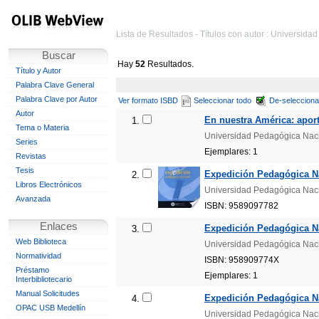
Lista de Resultados - Títulos con autor : Universid
Buscar
Hay
52
Resultados.
Título y Autor
Palabra Clave General
Palabra Clave por Autor
Ver formato ISBD
Seleccionar todo
De-selecciona
Autor
En nuestra América: aportes
1.
Tema o Materia
Universidad Pedagógica Nac
Series
Ejemplares: 1
Revistas
Tesis
Expedición Pedagógica Na
2.
Libros Electrónicos
Universidad Pedagógica Nac
Avanzada
ISBN: 9589097782
Enlaces
Expedición Pedagógica Nac
3.
Web Biblioteca
Universidad Pedagógica Nac
Normatividad
ISBN: 958909774X
Préstamo
Ejemplares: 1
Interbibliotecario
Manual Solicitudes
Expedición Pedagógica Nac
4.
OPAC USB Medellín
Universidad Pedagógica Nac