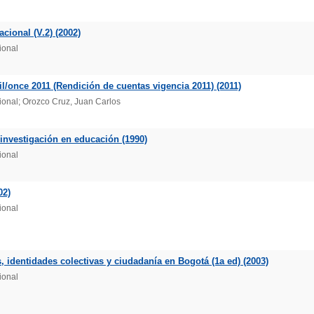
ional (V.2) (2002)
ional
l/once 2011 (Rendición de cuentas vigencia 2011) (2011)
onal; Orozco Cruz, Juan Carlos
investigación en educación (1990)
ional
02)
ional
 identidades colectivas y ciudadanía en Bogotá (1a ed) (2003)
ional