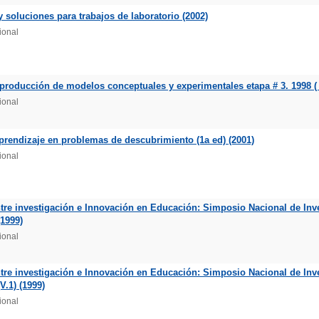
y soluciones para trabajos de laboratorio (2002)
ional
producción de modelos conceptuales y experimentales etapa # 3. 1998 ( 
ional
prendizaje en problemas de descubrimiento (1a ed) (2001)
ional
tre investigación e Innovación en Educación: Simposio Nacional de Inv
(1999)
ional
tre investigación e Innovación en Educación: Simposio Nacional de Inv
V.1) (1999)
ional