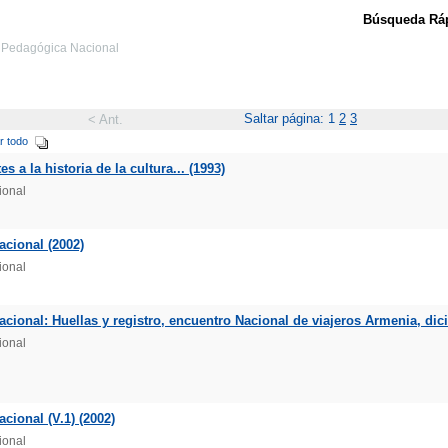
Búsqueda Ráp
ad Pedagógica Nacional
Saltar página: 1
2
3
< Ant.
r todo
 a la historia de la cultura... (1993)
ional
cional (2002)
ional
ional: Huellas y registro, encuentro Nacional de viajeros Armenia, dic
ional
ional (V.1) (2002)
ional