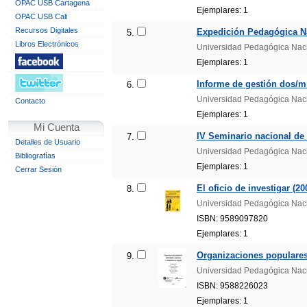
OPAC USB Cartagena
Ejemplares: 1
OPAC USB Cali
Recursos Digitales
Expedición Pedagógica Nac
5.
Libros Electrónicos
Universidad Pedagógica Nac
Ejemplares: 1
Informe de gestión dos/mi
6.
Universidad Pedagógica Naci
Contacto
Ejemplares: 1
Mi Cuenta
IV Seminario nacional de 
7.
Detalles de Usuario
Universidad Pedagógica Nac
Bibliografías
Ejemplares: 1
Cerrar Sesión
El oficio de investigar (20
8.
Universidad Pedagógica Nac
ISBN: 9589097820
Ejemplares: 1
Organizaciones populares,
9.
Universidad Pedagógica Nac
ISBN: 9588226023
Ejemplares: 1