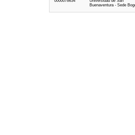
0000078634
Universidad de San
Buenaventura - Sede Bog