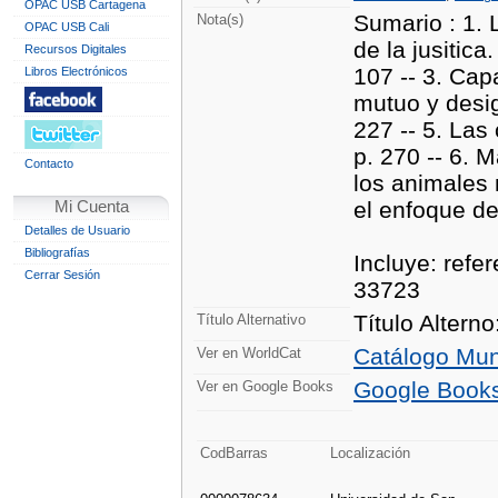
OPAC USB Cartagena
Sumario : 1. 
Nota(s)
OPAC USB Cali
de la jusitica
Recursos Digitales
107 -- 3. Cap
Libros Electrónicos
mutuo y desig
227 -- 5. Las
p. 270 -- 6. 
Contacto
los animales 
el enfoque de
Mi Cuenta
Detalles de Usuario
Bibliografías
Incluye: refe
Cerrar Sesión
33723
Título Alterno
Título Alternativo
Catálogo Mun
Ver en WorldCat
Google Book
Ver en Google Books
CodBarras
Localización