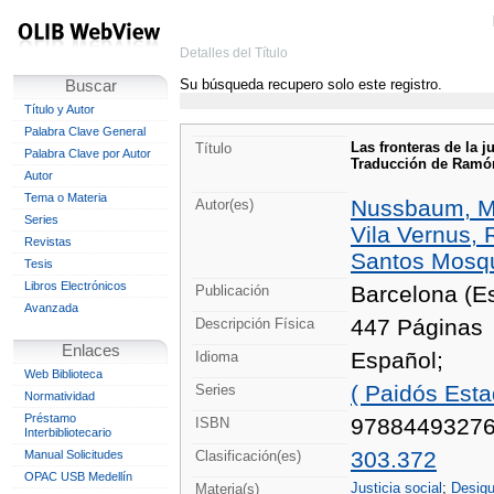
Detalles del Título
Su búsqueda recupero solo este registro.
Buscar
Título y Autor
Palabra Clave General
Las fronteras de la 
Título
Palabra Clave por Autor
Traducción de Ramón 
Autor
Tema o Materia
Nussbaum, Ma
Autor(es)
Series
Vila Vernus,
Revistas
Santos Mosqu
Tesis
Libros Electrónicos
Barcelona (E
Publicación
Avanzada
447 Páginas
Descripción Física
Enlaces
Español;
Idioma
Web Biblioteca
( Paidós Est
Series
Normatividad
Préstamo
9788449327
ISBN
Interbibliotecario
303.372
Manual Solicitudes
Clasificación(es)
OPAC USB Medellín
Justicia social
;
Desigu
Materia(s)