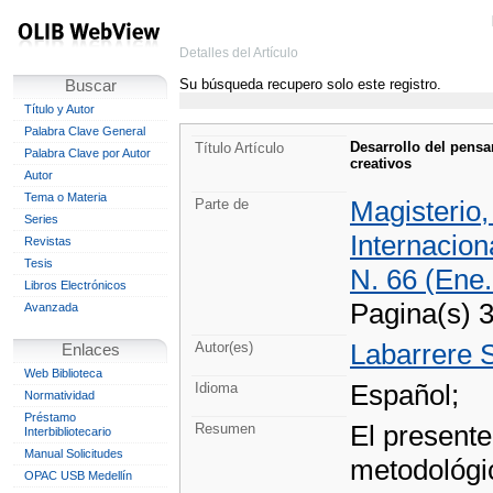
Detalles del Artículo
Su búsqueda recupero solo este registro.
Buscar
Título y Autor
Palabra Clave General
Desarrollo del pensa
Título Artículo
Palabra Clave por Autor
creativos
Autor
Tema o Materia
Magisterio
Parte de
Series
Internacion
Revistas
Tesis
N. 66 (Ene
Libros Electrónicos
Pagina(s) 
Avanzada
Labarrere S
Autor(es)
Enlaces
Web Biblioteca
Español;
Idioma
Normatividad
Préstamo
El presente
Resumen
Interbibliotecario
Manual Solicitudes
metodológic
OPAC USB Medellín