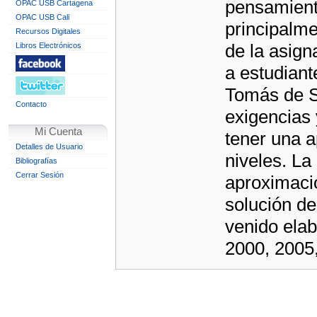
pensamient
OPAC USB Cartagena
OPAC USB Cali
principalme
Recursos Digitales
de la asign
Libros Electrónicos
a estudiant
Tomás de Sa
Contacto
exigencias
Mi Cuenta
tener una a
Detalles de Usuario
niveles. La
Bibliografías
Cerrar Sesión
aproximació
solución de
venido elab
2000, 2005,