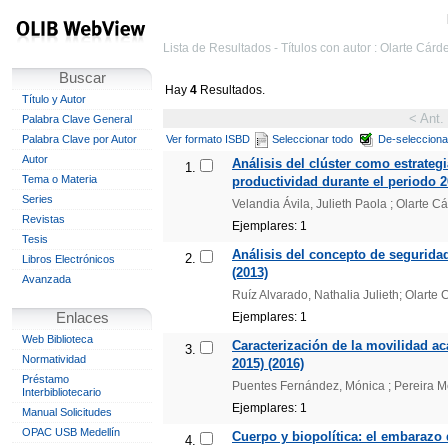
Lista de Resultados - Títulos con autor : Olarte Cár
Buscar
Hay
4
Resultados.
Título y Autor
< Ant.
Palabra Clave General
Palabra Clave por Autor
Ver formato ISBD
Seleccionar todo
De-selecciona
Autor
Análisis del clúster como estrategi
1.
Tema o Materia
productividad durante el periodo 2
Series
Velandia Ávila, Julieth Paola ; Olarte C
Revistas
Ejemplares: 1
Tesis
Análisis del concepto de seguridad 
2.
Libros Electrónicos
(2013)
Avanzada
Ruíz Alvarado, Nathalia Julieth; Olarte
Enlaces
Ejemplares: 1
Web Biblioteca
Caracterización de la movilidad ac
3.
Normatividad
2015) (2016)
Préstamo
Puentes Fernández, Mónica ; Pereira Me
Interbibliotecario
Ejemplares: 1
Manual Solicitudes
OPAC USB Medellín
Cuerpo y biopolítica: el embarazo d
4.