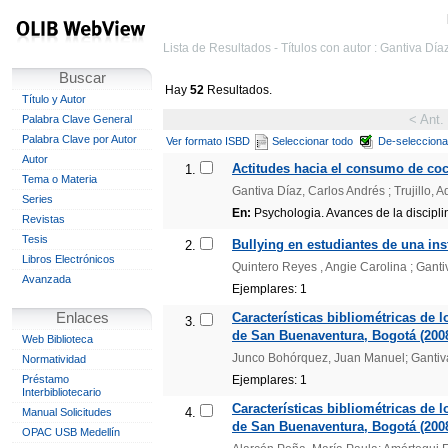
Lista de Resultados - Títulos con autor : Gantiva Día
Buscar
Hay
52
Resultados.
Título y Autor
< Ant.
Palabra Clave General
Palabra Clave por Autor
Ver formato ISBD
Seleccionar todo
De-selecciona
Autor
Actitudes hacia el consumo de coc
1.
Tema o Materia
Gantiva Díaz, Carlos Andrés ; Trujillo,
Series
En:
Psychologia. Avances de la disciplina
Revistas
Tesis
Bullying en estudiantes de una ins
2.
Libros Electrónicos
Quintero Reyes , Angie Carolina ; Ganti
Avanzada
Ejemplares: 1
Enlaces
Características bibliométricas de 
3.
de San Buenaventura, Bogotá (2008 
Web Biblioteca
Junco Bohórquez, Juan Manuel; Gantiva
Normatividad
Préstamo
Ejemplares: 1
Interbibliotecario
Características bibliométricas de 
4.
Manual Solicitudes
de San Buenaventura, Bogotá (2008 
OPAC USB Medellín