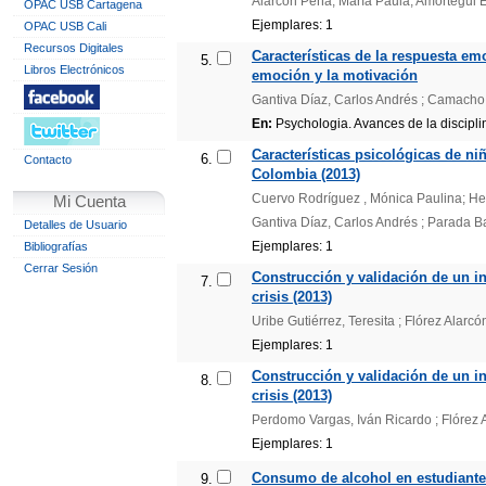
Alarcón Peña, María Paula; Amórtegui Ec
OPAC USB Cartagena
Ejemplares: 1
OPAC USB Cali
Recursos Digitales
Características de la respuesta em
5.
Libros Electrónicos
emoción y la motivación
Gantiva Díaz, Carlos Andrés ; Camacho
En:
Psychologia. Avances de la disciplin
Características psicológicas de ni
6.
Contacto
Colombia (2013)
Cuervo Rodríguez , Mónica Paulina; Hew
Mi Cuenta
Gantiva Díaz, Carlos Andrés ; Parada B
Detalles de Usuario
Ejemplares: 1
Bibliografías
Cerrar Sesión
Construcción y validación de un i
7.
crisis (2013)
Uribe Gutiérrez, Teresita ; Flórez Alarc
Ejemplares: 1
Construcción y validación de un i
8.
crisis (2013)
Perdomo Vargas, Iván Ricardo ; Flórez A
Ejemplares: 1
Consumo de alcohol en estudiantes
9.