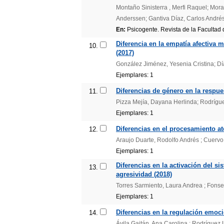
Montaño Sinisterra , Merfi Raquel; Mor
Anderssen; Gantiva Díaz, Carlos André
En:
Psicogente. Revista de la Facultad d
Diferencia en la empatía afectiva 
10.
(2017)
González Jiménez, Yesenia Cristina; Dí
Ejemplares: 1
Diferencias de género en la respues
11.
Pizza Mejía, Dayana Herlinda; Rodríguez
Ejemplares: 1
Diferencias en el procesamiento a
12.
Araujo Duarte, Rodolfo Andrés ; Cuervo
Ejemplares: 1
Diferencias en la activación del s
13.
agresividad (2018)
Torres Sarmiento, Laura Andrea ; Fonsec
Ejemplares: 1
Diferencias en la regulación emoci
14.
Ávila Gaitán, Ana Carolina ; Rodríguez L