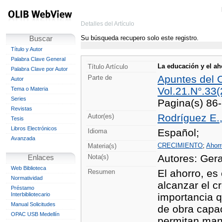
Detalles del Artículo
Su búsqueda recupero solo este registro.
Buscar
Título y Autor
Palabra Clave General
La educación y el ah
Título Artículo
Palabra Clave por Autor
Apuntes del
Parte de
Autor
Vol.21.N°.33
Tema o Materia
Series
Pagina(s) 86
Revistas
Rodríguez E.,
Autor(es)
Tesis
Libros Electrónicos
Español;
Idioma
Avanzada
CRECIMIENTO
;
Ahorr
Materia(s)
Autores: Ger
Nota(s)
Enlaces
Web Biblioteca
El ahorro, es
Resumen
Normatividad
alcanzar el c
Préstamo
Interbibliotecario
importancia 
Manual Solicitudes
de obra capa
OPAC USB Medellín
permitan mant