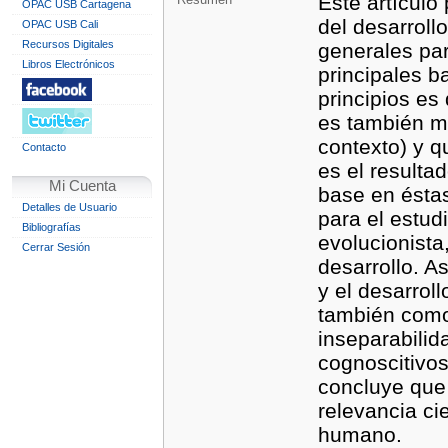
Este artículo
OPAC USB Cartagena
del desarrol
OPAC USB Cali
Recursos Digitales
generales par
Libros Electrónicos
principales b
principios es
es también m
contexto) y q
Contacto
es el resulta
Mi Cuenta
base en éstas
Detalles de Usuario
para el estudi
Bibliografías
evolucionista
Cerrar Sesión
desarrollo. A
y el desarrol
también como 
inseparabilid
cognoscitivos
concluye que 
relevancia ci
humano.