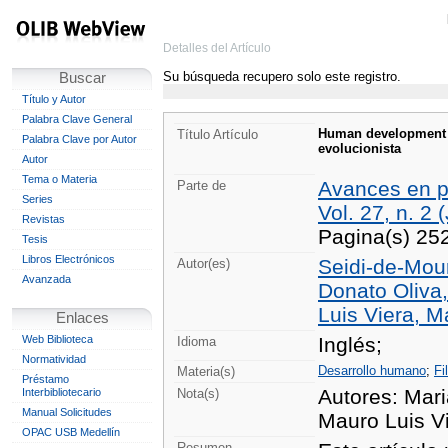
Detalles del Artículo
Su búsqueda recupero solo este registro.
Buscar
Título y Autor
Palabra Clave General
Human development i
Título Artículo
Palabra Clave por Autor
evolucionista
Autor
Tema o Materia
Avances en p
Parte de
Series
Vol. 27, n. 2 
Revistas
Pagina(s) 25
Tesis
Libros Electrónicos
Seidi-de-Mour
Autor(es)
Avanzada
Donato Oliva,
Luis Viera, M
Enlaces
Web Biblioteca
Inglés;
Idioma
Normatividad
Desarrollo humano
;
Fi
Materia(s)
Préstamo
Autores: Mari
Interbibliotecario
Nota(s)
Manual Solicitudes
Mauro Luis Vi
OPAC USB Medellín
Resumen