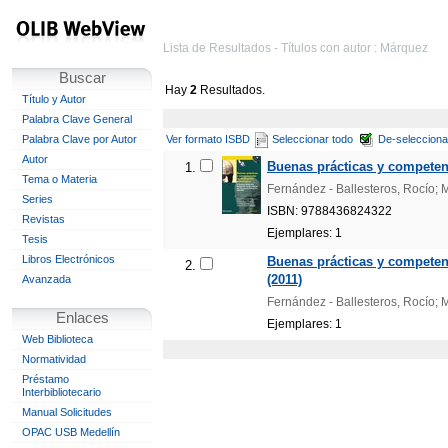
Lista de Resultados - Títulos con autor : Márquez
Buscar
Hay
2
Resultados.
Título y Autor
Palabra Clave General
Palabra Clave por Autor
Ver formato ISBD
Seleccionar todo
De-selecciona
Autor
Buenas prácticas y competenc
1.
Tema o Materia
Fernández - Ballesteros, Rocío; 
Series
ISBN: 9788436824322
Revistas
Ejemplares: 1
Tesis
Libros Electrónicos
Buenas prácticas y competen
2.
(2011)
Avanzada
Fernández - Ballesteros, Rocío; 
Enlaces
Ejemplares: 1
Web Biblioteca
Normatividad
Préstamo
Interbibliotecario
Manual Solicitudes
OPAC USB Medellín