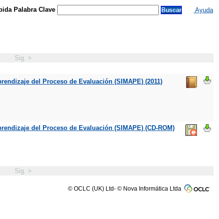
ida Palabra Clave
Ayuda
Sig. >
prendizaje del Proceso de Evaluación (SIMAPE) (2011)
 Aprendizaje del Proceso de Evaluación (SIMAPE) (CD-ROM)
Sig. >
© OCLC (UK) Ltd- © Nova Informática Ltda