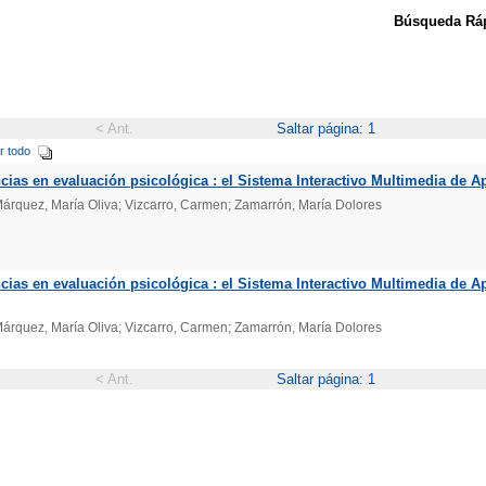
Búsqueda Ráp
< Ant.
Saltar página: 1
r todo
ias en evaluación psicológica : el Sistema Interactivo Multimedia de A
Márquez, María Oliva; Vizcarro, Carmen; Zamarrón, María Dolores
cias en evaluación psicológica : el Sistema Interactivo Multimedia de
Márquez, María Oliva; Vizcarro, Carmen; Zamarrón, María Dolores
< Ant.
Saltar página: 1