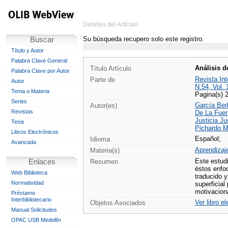
Detalles del Artículo
Su búsqueda recupero solo este registro.
Buscar
Título y Autor
Palabra Clave General
Análisis d
Título Artículo
Palabra Clave por Autor
Revista Int
Parte de
Autor
N.54, Vol. 
Tema o Materia
Pagina(s) 
Series
García Ber
Autor(es)
Revistas
De La Fuen
Justicia Ju
Tesis
Pichardo M
Libros Electrónicos
Español;
Idioma
Avanzada
Aprendizaj
Materia(s)
Este estud
Enlaces
Resumen
éstos enfo
Web Biblioteca
traducido 
Normatividad
superficia
motivacion
Préstamo
Interbibliotecario
Ver libro e
Objetos Asociados
Manual Solicitudes
OPAC USB Medellín