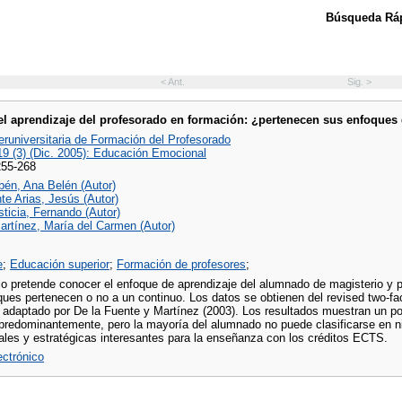
Búsqueda Ráp
< Ant.
Sig. >
el aprendizaje del profesorado en formación: ¿pertenecen sus enfoques 
eruniversitaria de Formación del Profesorado
19 (3) (Dic. 2005): Educación Emocional
255-268
bén, Ana Belén (Autor)
te Arias, Jesús (Autor)
sticia, Fernando (Autor)
artínez, María del Carmen (Autor)
e
;
Educación superior
;
Formación de profesores
;
io pretende conocer el enfoque de aprendizaje del alumnado de magisterio y 
ques pertenecen o no a un continuo. Los datos se obtienen del revised two
y adaptado por De la Fuente y Martínez (2003). Los resultados muestran un p
l predominantemente, pero la mayoría del alumnado no puede clasificarse en 
ales y estratégicas interesantes para la enseñanza con los créditos ECTS.
lectrónico