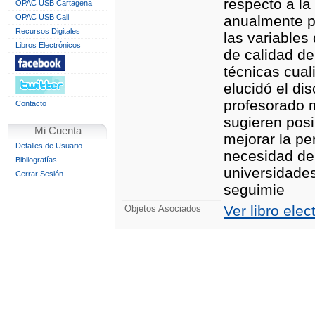
respecto a la
OPAC USB Cartagena
OPAC USB Cali
anualmente po
Recursos Digitales
las variables
Libros Electrónicos
de calidad de
técnicas cual
elucidó el di
profesorado m
Contacto
sugieren posi
Mi Cuenta
mejorar la pe
Detalles de Usuario
necesidad de 
Bibliografías
universidades
Cerrar Sesión
seguimie
Ver libro elec
Objetos Asociados