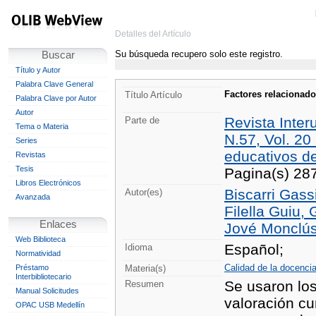
Detalles del Artículo
Su búsqueda recupero solo este registro.
Buscar
Título y Autor
Palabra Clave General
Factores relacionado
Título Artículo
Palabra Clave por Autor
Autor
Revista Inter
Parte de
Tema o Materia
N.57, Vol. 20
Series
educativos de
Revistas
Tesis
Pagina(s) 28
Libros Electrónicos
Biscarri Gass
Autor(es)
Avanzada
Filella Guiu,
Enlaces
Jové Monclús,
Web Biblioteca
Español;
Idioma
Normatividad
Calidad de la docenci
Préstamo
Materia(s)
Interbibliotecario
Se usaron los
Resumen
Manual Solicitudes
valoración cu
OPAC USB Medellín